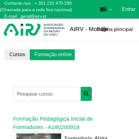
Contacte-nos : + 351 232 470 290
Entrar
(Chamada para a rede fixa nacional)
E-mail :
geral@airv.pt
Ir para o conteúdo principal
AIRV - Moodle
Página principal
Cursos
Formação online
Formação online
Pesquisar cursos
Pesquisar cursos
Formação Pedagógica Inicial de
Formadores - A190200919
Formador/a:
Alzira